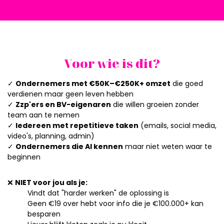
Voor wie is dit?
✓
Ondernemers met €50K–€250K+ omzet
die goed
verdienen maar geen leven hebben
✓
Zzp'ers en BV-eigenaren
die willen groeien zonder
team aan te nemen
✓
Iedereen met repetitieve taken
(emails, social media,
video's, planning, admin)
✓
Ondernemers die AI kennen
maar niet weten waar te
beginnen
❌
NIET voor jou als je:
Vindt dat "harder werken" de oplossing is
Geen €19 over hebt voor info die je €100.000+ kan
besparen