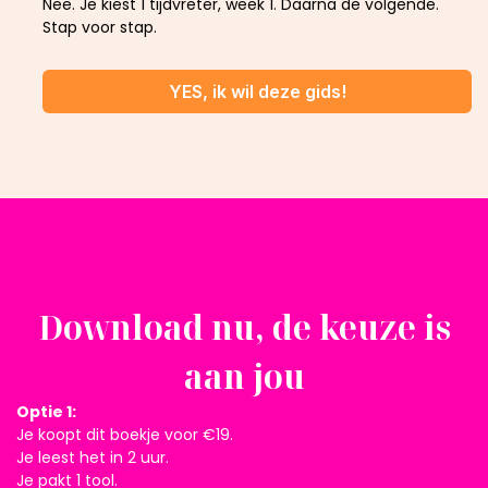
Nee. Je kiest 1 tijdvreter, week 1. Daarna de volgende.
Stap voor stap.
YES, ik wil deze gids!
Download nu, de keuze is
aan jou
Optie 1:
Je koopt dit boekje voor €19.
Je leest het in 2 uur.
Je pakt 1 tool.