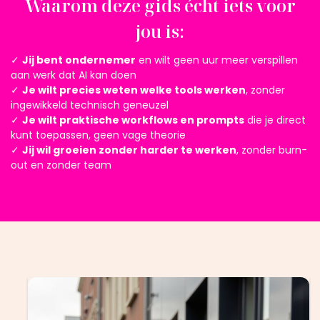
Waarom deze gids écht iets voor
jou is:
✓
Jij bent ondernemer
en wilt geen uur meer verspillen
aan werk dat AI kan doen
✓
Je wilt precies weten welke tools werken
, zonder
ingewikkeld technisch geneuzel
✓
Je wilt praktische workflows en prompts
die je direct
kunt toepassen, geen vage theorie
✓
Jij wil groeien zonder harder te werken
, zonder burn-
out en zonder team