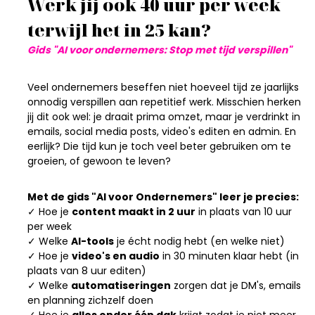
Werk jij ook 40 uur per week
terwijl het in 25 kan?
Gids "AI voor ondernemers: Stop met tijd verspillen"
Veel ondernemers beseffen niet hoeveel tijd ze jaarlijks
onnodig verspillen aan repetitief werk. Misschien herken
jij dit ook wel: je draait prima omzet, maar je verdrinkt in
emails, social media posts, video's editen en admin. En
eerlijk? Die tijd kun je toch veel beter gebruiken om te
groeien, of gewoon te leven?
Met de gids "AI voor Ondernemers" leer je precies:
✓ Hoe je
content maakt in 2 uur
in plaats van 10 uur
per week
✓ Welke
AI-tools
je écht nodig hebt (en welke niet)
✓ Hoe je
video's en audio
in 30 minuten klaar hebt (in
plaats van 8 uur editen)
✓ Welke
automatiseringen
zorgen dat je DM's, emails
en planning zichzelf doen
✓ Hoe je
alles onder één dak
krijgt zodat je niet meer