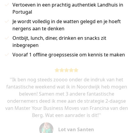
Vertoeven in een prachtig authentiek Landhuis in
Portugal
Je wordt volledig in de watten gelegd en je hoeft
nergens aan te denken
Ontbijt, lunch, diner, drinken en snacks zit
inbegrepen
Vooraf 1 offline groepssessie om kennis te maken
''Ik ben nog steeds zoooo onder de indruk van het
fantastische weekend wat ik in Noordwijk heb mogen
beleven! Samen met 3 andere fantastische
ondernemers deed ik mee aan de strategie 2-daagse
van Master Your Business Moves van Francina van den
Berg. Wat een aanrader is dit!''
Lot van Santen