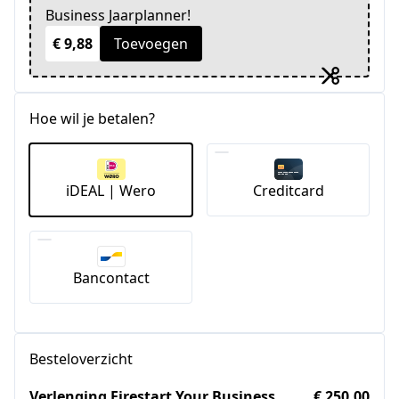
Business Jaarplanner!
€ 9,88
Toevoegen
Hoe wil je betalen?
iDEAL | Wero
Creditcard
Bancontact
Besteloverzicht
Verlenging Firestart Your Business
€ 250,00