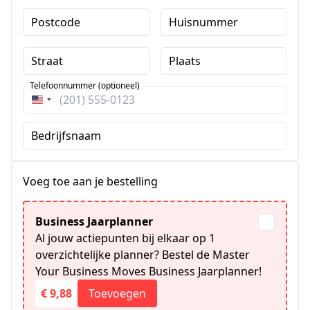
Postcode
Huisnummer
Straat
Plaats
Telefoonnummer (optioneel)
Verenigde
Staten
Bedrijfsnaam
+1
Voeg toe aan je bestelling
Business Jaarplanner
Al jouw actiepunten bij elkaar op 1
overzichtelijke planner? Bestel de Master
Your Business Moves Business Jaarplanner!
€ 9,88
Toevoegen