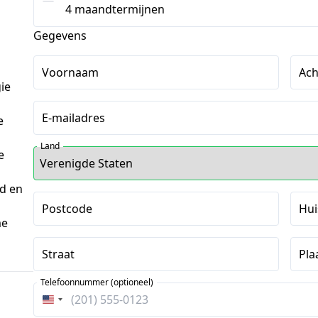
4 maandtermijnen
Gegevens
Voornaam
Ac
ie
E-mailadres
e
Land
e
rd en
Postcode
Hu
me
Straat
Pla
Telefoonnummer (optioneel)
Verenigde