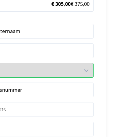
€ 305,00
€ 375,00
hternaam
isnummer
ats