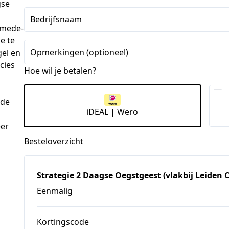
Staten
gse
+1
Bedrijfsnaam
 mede-
e te
Opmerkingen (optioneel)
gel en
cies
Hoe wil je betalen?
 de
iDEAL | Wero
eer
Besteloverzicht
Strategie 2 Daagse Oegstgeest (vlakbij Leiden 
Eenmalig
Kortingscode