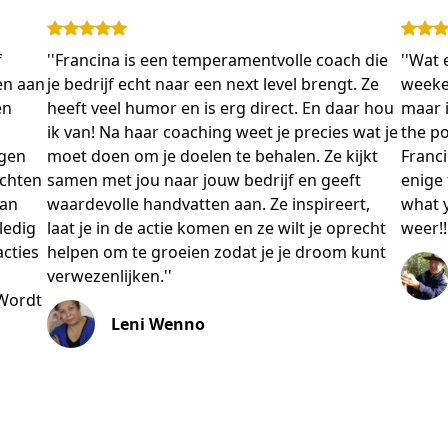
f
''Francina is een temperamentvolle coach die
''Wat
en aan
je bedrijf echt naar een next level brengt. Ze
weeken
en
heeft veel humor en is erg direct. En daar hou
maar i
ik van! Na haar coaching weet je precies wat je
the po
agen
moet doen om je doelen te behalen. Ze kijkt
Franci
ichten
samen met jou naar jouw bedrijf en geeft
enige
van
waardevolle handvatten aan. Ze inspireert,
what y
ledig
laat je in de actie komen en ze wilt je oprecht
weer!!'
acties
helpen om te groeien zodat je je droom kunt
verwezenlijken.''
 Wordt
Leni Wenno