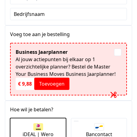
Verenigde
Staten
Bedrijfsnaam
+1
Voeg toe aan je bestelling
Business Jaarplanner
Al jouw actiepunten bij elkaar op 1
overzichtelijke planner? Bestel de Master
Your Business Moves Business Jaarplanner!
€ 9,88
Toevoegen
Hoe wil je betalen?
iDEAL | Wero
Bancontact