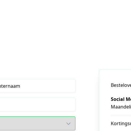
Bestelov
hternaam
Social M
Maandeli
Kortings