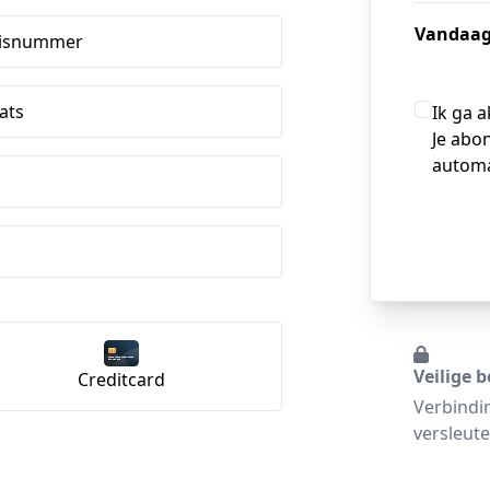
Vandaag
isnummer
ats
Ik ga 
Je abo
automa
Veilige b
Creditcard
Verbindi
versleute