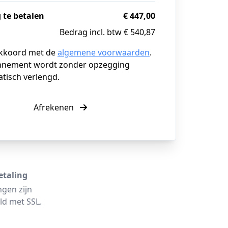
 te betalen
€ 447,00
Bedrag incl. btw € 540,87
akkoord met de
algemene voorwaarden
.
nnement wordt zonder opzegging
tisch verlengd.
Afrekenen
etaling
ngen zijn
ld met SSL.