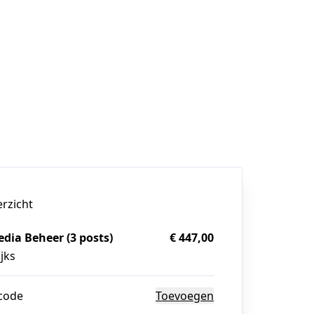
erzicht
edia Beheer (3 posts)
€ 447,00
jks
code
Toevoegen