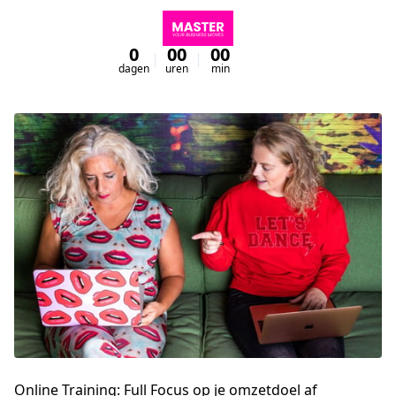
0
00
00
00
dagen
uren
min
sec
Online Training: Full Focus op je omzetdoel af