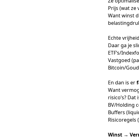
Ze optimalis
Prijs (wat ze
Want winst die
belastingdru
Echte vrijheid
Daar ga je sl
ETF’s/Indexf
Vastgoed (pa
Bitcoin/Goud
En dan is er
f
Want vermoge
risico’s? Dat 
BV/Holding co
Buffers (liqu
Risicoregels
Winst → Ve