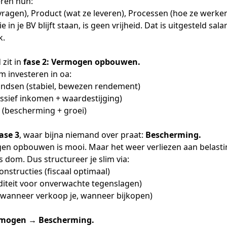
eren hun:
 vragen), Product (wat ze leveren), Processen (hoe ze werke
 in je BV blijft staan, is geen vrijheid. Dat is uitgesteld sala
k.
 zit in
fase 2: Vermogen opbouwen.
im investeren in oa:
ondsen (stabiel, bewezen rendement)
ssief inkomen + waardestijging)
 (bescherming + groei)
ase 3
, waar bijna niemand over praat:
Bescherming.
n opbouwen is mooi. Maar het weer verliezen aan belastin
is dom. Dus structureer je slim via:
nstructies (fiscaal optimaal)
iditeit voor onverwachte tegenslagen)
 (wanneer verkoop je, wanneer bijkopen)
rmogen → Bescherming.