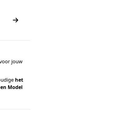
 voor jouw
oudige
het
gen Model