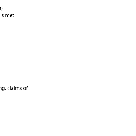
n)
ris met
g, claims of