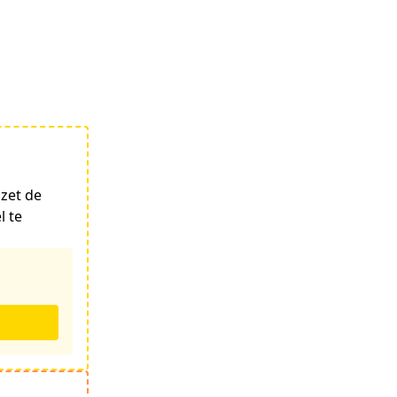
zet de
l te