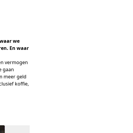
 waar we
ren. En waar
en vermogen 
e gaan 
om meer geld 
usief koffie, 