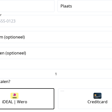
Plaats
r
m (optioneel)
n (optioneel)
talen?
iDEAL | Wero
Creditcard