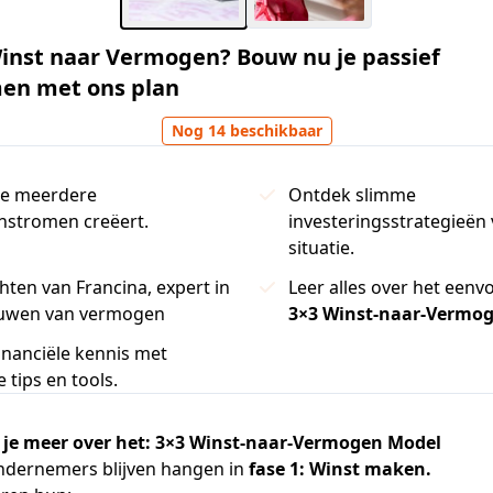
inst naar Vermogen? Bouw nu je passief
en met ons plan
Nog 14 beschikbaar
je meerdere
Ontdek slimme
nstromen creëert.
investeringsstrategieën
situatie.
chten van Francina, expert in
Leer alles over het eenv
uwen van vermogen
3×3 Winst-naar-Vermo
financiële kennis met
 tips en tools.
n je meer over het: 3×3 Winst-naar-Vermogen Model
ndernemers blijven hangen in
fase 1: Winst maken.