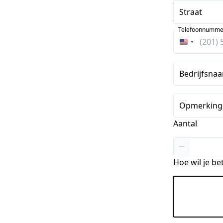
Straat
Telefoonnumme
Verenigde
Staten
+1
Bedrijfsnaa
Opmerkinge
Aantal
Hoe wil je be