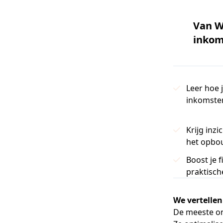
Van W
inkom
Leer hoe 
inkomste
Krijg inzi
het opbo
Boost je 
praktische
We vertelle
De meeste o