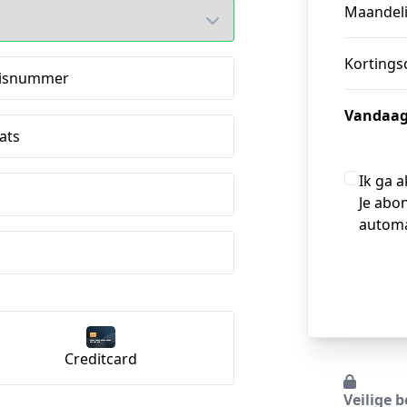
Maandeli
Kortings
isnummer
Vandaag
ats
Ik ga 
Je abo
automa
Creditcard
Veilige b