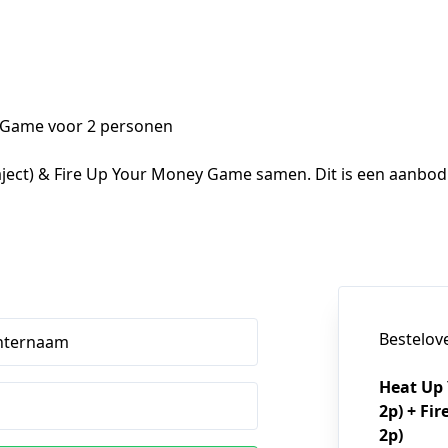
 Game voor 2 personen
aject) & Fire Up Your Money Game samen. Dit is een aanbod
Bestelov
hternaam
Heat Up 
2p) + Fi
2p)