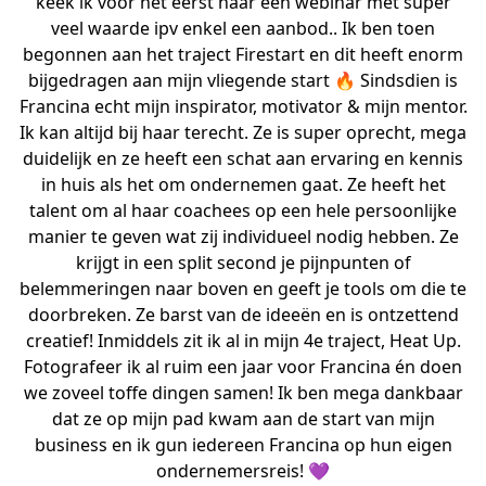
keek ik voor het eerst naar een webinar met super
veel waarde ipv enkel een aanbod.. Ik ben toen
begonnen aan het traject Firestart en dit heeft enorm
bijgedragen aan mijn vliegende start 🔥 Sindsdien is
Francina echt mijn inspirator, motivator & mijn mentor.
Ik kan altijd bij haar terecht. Ze is super oprecht, mega
duidelijk en ze heeft een schat aan ervaring en kennis
in huis als het om ondernemen gaat. Ze heeft het
talent om al haar coachees op een hele persoonlijke
manier te geven wat zij individueel nodig hebben. Ze
krijgt in een split second je pijnpunten of
belemmeringen naar boven en geeft je tools om die te
doorbreken. Ze barst van de ideeën en is ontzettend
creatief! Inmiddels zit ik al in mijn 4e traject, Heat Up.
Fotografeer ik al ruim een jaar voor Francina én doen
we zoveel toffe dingen samen! Ik ben mega dankbaar
dat ze op mijn pad kwam aan de start van mijn
business en ik gun iedereen Francina op hun eigen
ondernemersreis! 💜