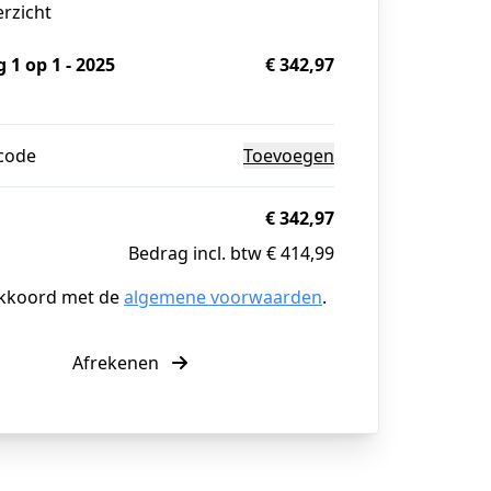
erzicht
 1 op 1 - 2025
€ 342,97
g
code
Toevoegen
€ 342,97
Bedrag incl. btw € 414,99
akkoord met de
algemene voorwaarden
.
Afrekenen