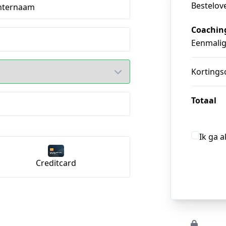
Bestelov
hternaam
Coaching
Eenmali
Kortings
Totaal
Ik ga 
Creditcard