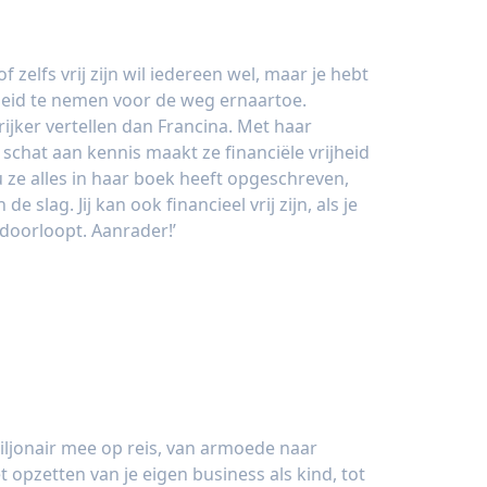
f zelfs vrij zijn wil iedereen wel, maar je hebt
heid te nemen voor de weg ernaartoe.
ijker vertellen dan Francina. Met haar
 schat aan kennis maakt ze financiële vrijheid
 ze alles in haar boek heeft opgeschreven,
e slag. Jij kan ook financieel vrij zijn, als je
doorloopt. Aanrader!’
rg - Oprichter Huis van financiën en
 MKBTR
ljonair mee op reis, van armoede naar
et opzetten van je eigen business als kind, tot