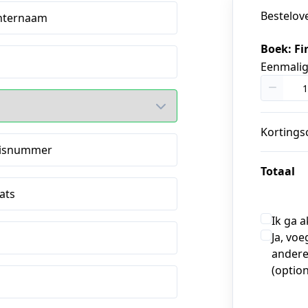
Bestelov
hternaam
Boek: Fir
Eenmali
Kortings
isnummer
Totaal
ats
Ik ga 
Ja, voe
andere
(option