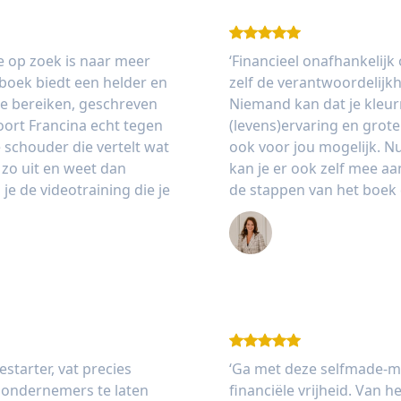
ie op zoek is naar meer
‘Financieel onafhankelijk o
t boek biedt een helder en
zelf de verantwoordelijk
te bereiken, geschreven
Niemand kan dat je kleurr
hoort Francina echt tegen
(levens)ervaring en grote
e schouder die vertelt wat
ook voor jou mogelijk. Nu
k zo uit en weet dan
kan je er ook zelf mee aan d
e de videotraining die je
de stappen van het boek 
Thessa Boddenbe
mede-eigenaar
E Subsidies
estarter, vat precies
‘Ga met deze selfmade-mi
 ondernemers te laten
financiële vrijheid. Van h