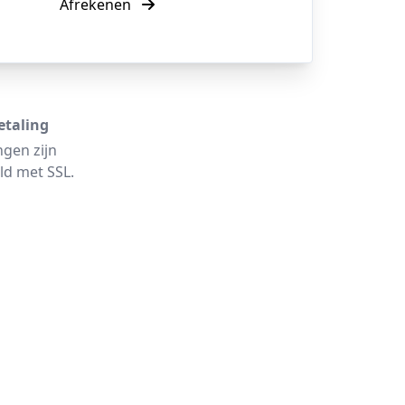
Afrekenen
etaling
ngen zijn
ld met SSL.