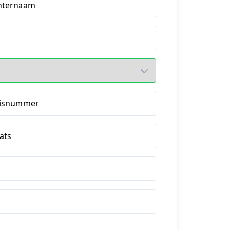
hternaam
isnummer
ats