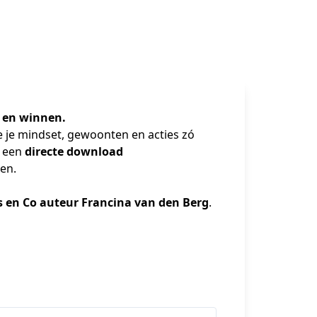
N en winnen.
je je mindset, gewoonten en acties zó 
 een 
directe download 
len.
s en Co auteur Francina van den Berg
. 