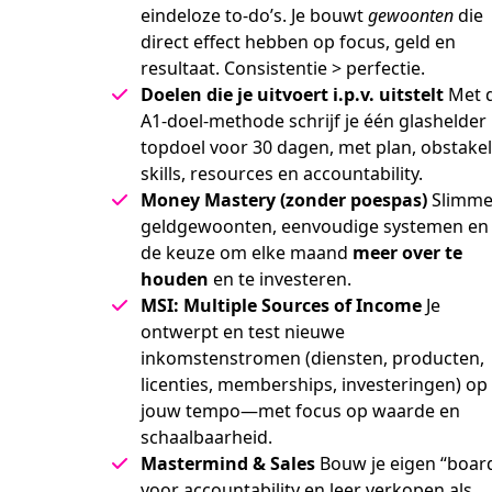
eindeloze to-do’s. Je bouwt
gewoonten
die
direct effect hebben op focus, geld en
resultaat. Consistentie > perfectie.
Doelen die je uitvoert i.p.v. uitstelt
Met 
A1-doel-methode schrijf je één glashelder
topdoel voor 30 dagen, met plan, obstakel
skills, resources en accountability.
Money Mastery (zonder poespas)
Slimm
geldgewoonten, eenvoudige systemen en
de keuze om elke maand
meer over te
houden
en te investeren.
MSI: Multiple Sources of Income
Je
ontwerpt en test nieuwe
inkomstenstromen (diensten, producten,
licenties, memberships, investeringen) op
jouw tempo—met focus op waarde en
schaalbaarheid.
Mastermind & Sales
Bouw je eigen “boar
voor accountability en leer verkopen als