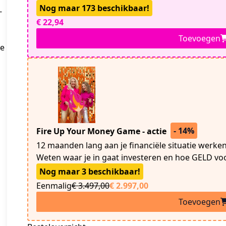
Nog maar 173 beschikbaar!
-
€ 22,94
Toevoegen
e 
- 14%
Fire Up Your Money Game - actie
12 maanden lang aan je financiële situatie werken
Weten waar je in gaat investeren en hoe GELD voo
Nog maar 3 beschikbaar!
Eenmalig
€ 3.497,00
€ 2.997,00
Toevoegen