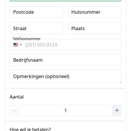
Postcode
Huisnummer
Straat
Plaats
Telefoonnummer
Verenigde
Staten
Bedrijfsnaam
+1
Opmerkingen (optioneel)
Aantal
Hoe wil je betalen?