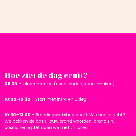
Hoe ziet de dag eruit?
09:30
– Inloop + koffie (even landen, kennismaken)
10:00-10.30
- Start met intro en uitleg
10:30–13:00
– Brandingworkshop deel 1: Wie ben je echt?
We pakken de basis: jouw brand woorden, brand zin,
positionering. Dit doen we met z'n allen.