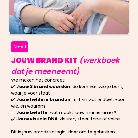
Stap 1
JOUW BRAND KIT
(werkboek
dat je meeneemt)
We maken het concreet:
✔️
Jouw 3 brand woorden:
de kern van wie je bent,
waar je voor staat
✔️
Jouw heldere brand zin
: in 1 zin wat je doet, voor
wie, en waarom
✔️
Jouw belofte
: wat maakt jouw manier uniek?
✔️
Jouw visuele DNA
: kleuren, sfeer, tone of voice
Dit is jouw brandstrategie, klaar om te gebruiken.