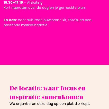
16:30–17:15
– Afsluiting
Kort napraten over de dag en je gemaakte plan.
En dan:
naar huis met jouw brand kit, foto's, en een
passende marketingactie
De locatie: waar focus en
inspiratie samenkomen
We organiseren deze dag op een plek die klopt.