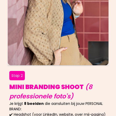
Stap 2
MINI BRANDING SHOOT
(8
professionele foto's)
Je krijgt
8 beelden
die aansluiten bij jouw PERSONAL
BRAND:
✔️ Headshot (voor LinkedIn, website, over mij-pagina)